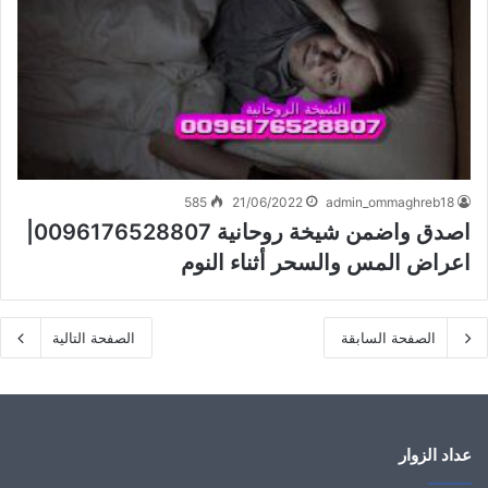
585
21/06/2022
admin_ommaghreb18
اصدق واضمن شيخة روحانية 0096176528807|
اعراض المس والسحر أثناء النوم
الصفحة السابقة
الصفحة التالية
عداد الزوار