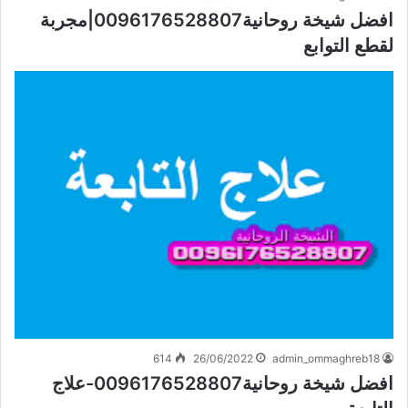
افضل شيخة روحانية0096176528807|مجربة
لقطع التوابع
614
26/06/2022
admin_ommaghreb18
افضل شيخة روحانية0096176528807-علاج