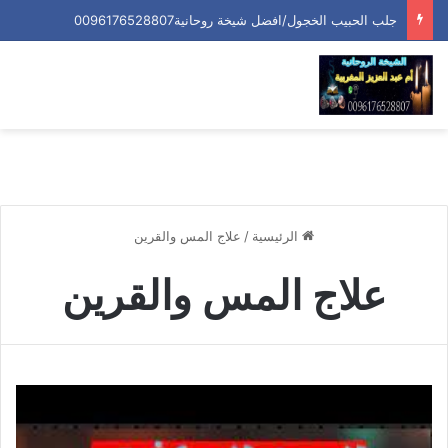
جلب الحبيب الخجول/افضل شيخة روحانية0096176528807
الرئيسية
/
علاج المس والقرين
علاج المس والقرين