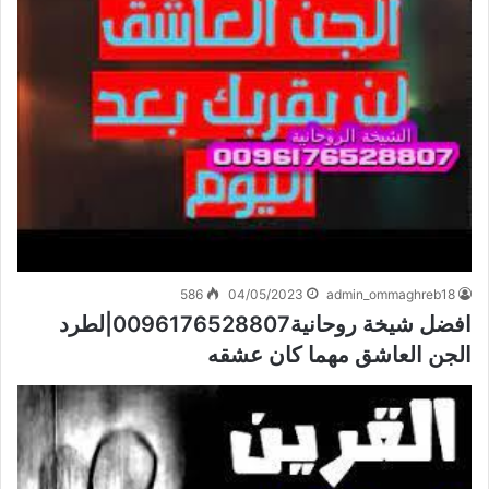
586
04/05/2023
admin_ommaghreb18
افضل شيخة روحانية0096176528807|لطرد
الجن العاشق مهما كان عشقه