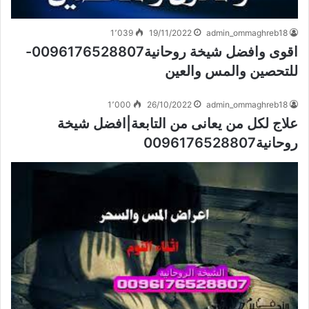
1٬039
19/11/2022
admin_ommaghreb18
اقوى وافضل شيخة روحانية0096176528807-
للتحصين والمس والعين
1٬000
26/10/2022
admin_ommaghreb18
علاج لكل من يعانى من التابعة|افضل شيخة
روحانية0096176528807