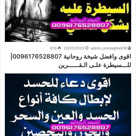
679
23/03/2023
admin_ommaghreb18
اقوى وافضل شيخة روحانية 0096176528807|
للـــسيطرة علـى الـقــــــرين