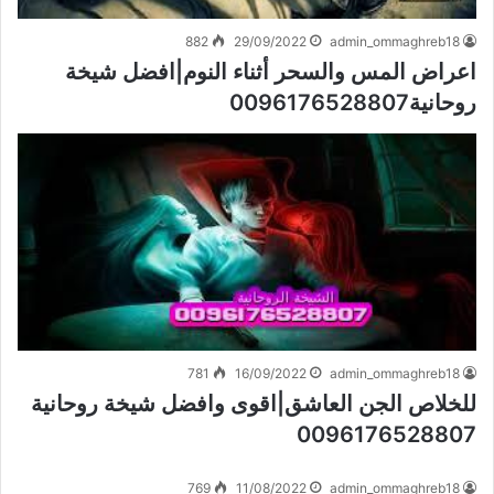
882
29/09/2022
admin_ommaghreb18
اعراض المس والسحر أثناء النوم|افضل شيخة
روحانية0096176528807
781
16/09/2022
admin_ommaghreb18
للخلاص الجن العاشق|اقوى وافضل شيخة روحانية
0096176528807
769
11/08/2022
admin_ommaghreb18