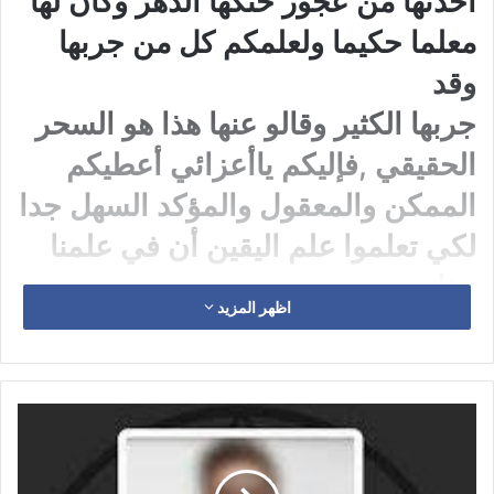
أخذتها من عجوز حنكها الدهر وكان لها
معلما حكيما ولعلمكم كل من جربها
وقد
جربها الكثير وقالو عنها هذا هو السحر
الحقيقي ,فإليكم ياأعزائي أعطيكم
الممكن والمعقول والمؤكد السهل جدا
لكي تعلموا علم اليقين أن في علمنا
هذا
اظهر المزيد
يوجد علم بسيط وحقيقي واكيد بأذن
الله المجيد فأليكموها كاملة غير
منقوصة
بكل أمانة وصدق .