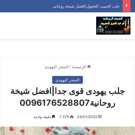
جلب الحبيب الخجول/افضل شيخة روحانية0096176528807
الرئيسية
/
السحر اليهودي
السحر اليهودي
جلب يهودى قوى جدا|افضل شيخة
روحانية0096176528807
04/01/2022
1٬376
دقيقة واحدة