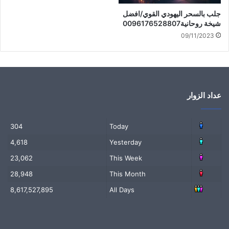
يشغلوه
بمحبتي ليل ونهار الوحا العجل ياقمر
جلب بالسحر اليهودي القوي/افضل
شيخة روحانية0096176528807
الأقمار
09/11/2023
للتواصل المباشر مع الشيخة الروحانية على هذا الرقم فقط
0096176528807
عداد الزوار
304
Today
4,618
Yesterday
23,062
This Week
28,948
This Month
8,617,527,895
All Days