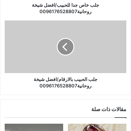
نادروغيرها
جلب خاص جدا للحبيب/افضل شيخة
روحانية0096176528807
والاندر والذي يمكن وصفه بشبه منقرض او معدوم
مثل حجر السادة السري
او حجر الاسكندر المقدوني او مايسمي الاكسير وغيرها ايضا احجار
اخري
فهذه الاخيرة لاتكاد توجد مطلقا والبعض ينفيها نهائيا ويعتبرها منعدمة
وهذا طبعا غير صحيح
جلب الحبيب بالارقام/افضل شيخة
روحانية0096176528807
فهي موجودة وقد رئيتها بنفسي وليس بااقوال الاخرين
وبهذه الاخيرة يمكن عمل كافة كل الخوارق بلا استثناء
مقالات ذات صلة
هناك انواع باالاندر والنوع الاخيرالاندر لم اذكرها واكتفي بالاشارة