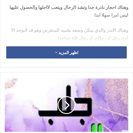
وهناك احجار نادرة جدا وتشد الرحال ويتعب لااجلها والحصول عليها
ليس امرا سهلا ابدا
وهناك الاندر والذي يمكن وصفه بشبيه للمنقرض وهو قد لايوجد الا
لدي رجل او رجالان او رجال قلة جداجدا
اظهر المزيد
فالعام والمتوفر كمثل حجر العقيق ولو انه هناك انواع منه نادرة جدا
لكن نحن نتحدث علي العموم
والخاص مثل انواع نادرة من العقيق او الياقوت وغيره
والنادر مثل عرج السواحل والهبهاب وخرزة الحية وحجر الاحمر(النار)
وهو قوي للمال وحجر كف الشيطان وصاحب الكف الازرق وحجر
البهت الازرق وهو نادر جدا وحجر السيد ميططرون وحجر السيد
هرمس وصورته به نائما
وحجر عرج سواحل عمره اكثر من 1500 سنة وهو نادر نادر