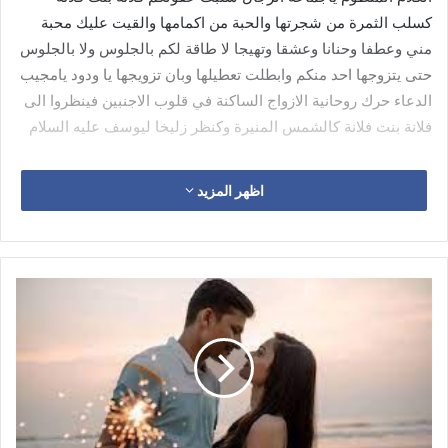
كسلب الثمرة من شجرتها والحبة من اكمامها والقيت عليك محبة
مني وعطفا وحنانا وعشقا وتهيجا لا طاقة لكم بالجلوس ولا بالجلوس
حتى يتزوجها احد منكم وابطلت تعطيلها وبان تزويجها يا ودود يامجيب
الدعاء حرك روحانية الازواج الساكنة في قلوب الاجنبين فينظروا الى
فلانة بنت فلانة كالشمس المنيرة وكنظر زليخا ليوسف عليه السلام
اظهر المزيد