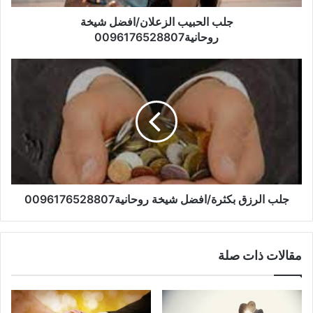
جلب الحبيب الزعلان/افضل شيخة
روحانية0096176528807
جلب الرزق بكثرة/افضل شيخة روحانية0096176528807
مقالات ذات صلة