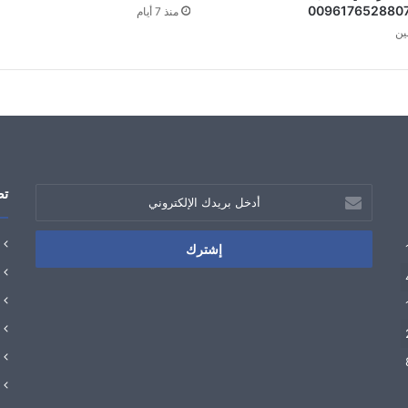
منذ 7 أيام
ين
أدخل
تص
بريدك
الإلكتروني