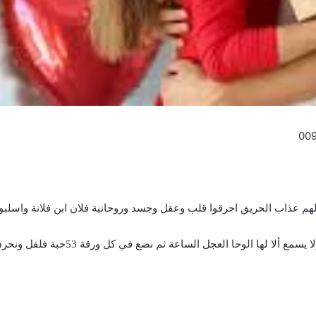
هم عذاب الحريق احرقوا قلب وعقل وجسد وروحانية فلان ابن فلانة واسلبوا 
وحا العجل الساعة ثم نضع في كل ورقة 53حبة فلفل ونحرق كل ورقة بعد الاخرى