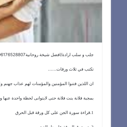
جلب و سلب ارادة/افضل شيخة روحانية0096176528807
تكتب في ثلاث ورقات……
ان اللذين فتنوا المؤمنين والمؤمنات لهم عذاب جهنم ول
بمجبة فلانة بنت فلانة حتى لايتوانى لحظة واحدة عنها ولا يسمع ألا لها ال
1.قراءة سورة الجن على كل ورقة قبل الحرق