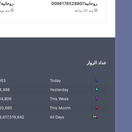
روحانية0096176528807
روحانية0096176528807
منذ 20 ساعة
منذ يوم
عداد الزوار
163
Today
4,468
Yesterday
14,809
This Week
20,695
This Month
8,617,519,642
All Days