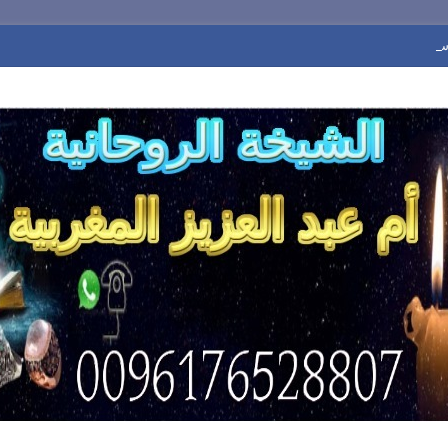
فضل شيخة روحانية0096176528807