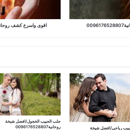
009
اقوى واسرع كشف روحاني/افضل 
جلب الحبيب الخجول/افضل شيخة
روحانية0096176528807
بيب رياحي/افضل شيخة