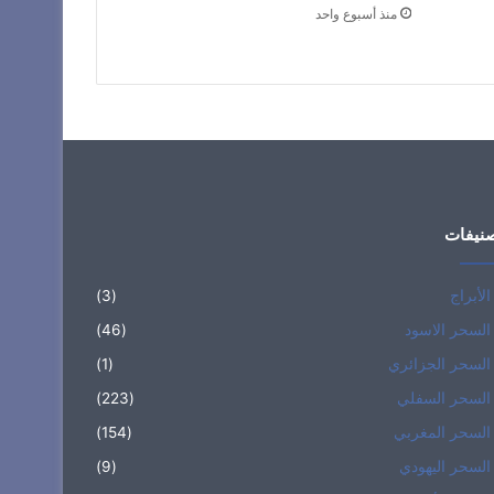
منذ أسبوع واحد
نيفات
الأبراج
(3)
السحر الاسود
(46)
السحر الجزائري
(1)
السحر السفلي
(223)
السحر المغربي
(154)
السحر اليهودي
(9)