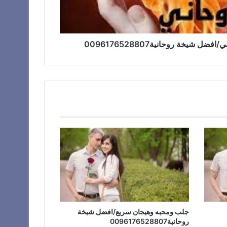
شيخة روحانية0096176528807
جلب ومحبه وهيجان سريع/افضل شيخة
روحانية0096176528807