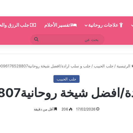
علاجات روحانية
تفسير الأحلام
جلب الرزق وال
بحث
عن
الرئيسية
/
جلب الحبيب
/
جلب و سلب ارادة/افضل شيخة روحانية0096176528807
جلب الحبيب
 شيخة روحانية0096176528807
17/02/2026
206
أقل من دقيقة